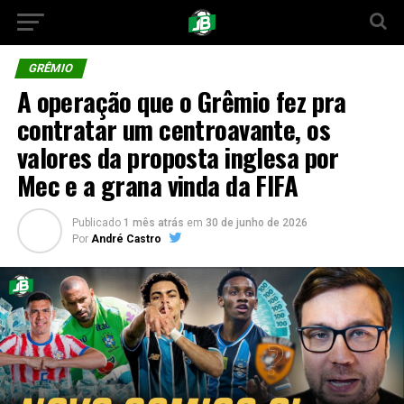
GRÊMIO
A operação que o Grêmio fez pra
contratar um centroavante, os
valores da proposta inglesa por
Mec e a grana vinda da FIFA
Publicado
1 mês atrás
em
30 de junho de 2026
Por
André Castro