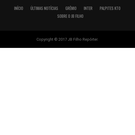
INÍCIO
ÚLTIMAS NOTÍCIAS
GRÊMIO
INTER
PALPITES KTO
SOBRE O JB FILHO
Copyright © 2017 JB Filho Repórter.