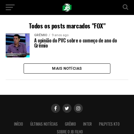
Todos os posts marcados "FOX"
GRÊMIO
9 anos ago
A opinião do PVC sobre o começo de ano do
Grêmio
MAIS NOTÍCIAS
INÍCIO
ÚLTIMAS NOTÍCIAS
GRÊMIO
INTER
PALPITES KTO
SOBRE O JB FILHO