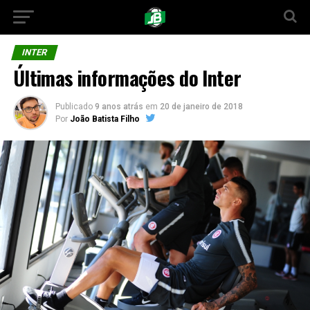
INTER
Últimas informações do Inter
Publicado
9 anos atrás
em
20 de janeiro de 2018
Por
João Batista Filho