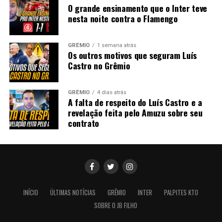
O grande ensinamento que o Inter teve
nesta noite contra o Flamengo
GRÊMIO
1 semana atrás
Os outros motivos que seguram Luís
Castro no Grêmio
GRÊMIO
4 dias atrás
A falta de respeito do Luís Castro e a
revelação feita pelo Amuzu sobre seu
contrato
INÍCIO
ÚLTIMAS NOTÍCIAS
GRÊMIO
INTER
PALPITES KTO
SOBRE O JB FILHO