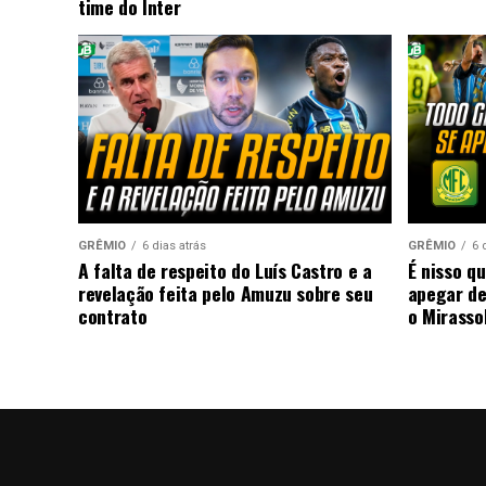
time do Inter
GRÊMIO
6 dias atrás
GRÊMIO
6 
A falta de respeito do Luís Castro e a
É nisso q
revelação feita pelo Amuzu sobre seu
apegar de
contrato
o Mirasso