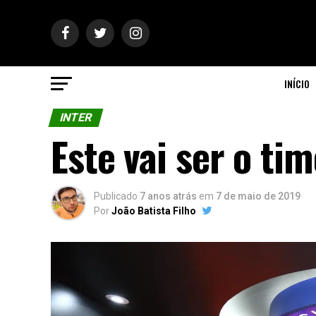
INÍCIO
INTER
Este vai ser o ti
Publicado
7 anos atrás
em
7 de maio de 2019
Por
João Batista Filho