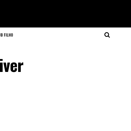
JB FILHO
iver