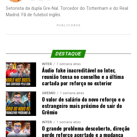
Setorista da dupla Gre-Nal. Torcedor do Tottenham e do Real
Madrid. Fã de futebol inglês.
PUBLICIDADE
DESTAQUE
INTER
1 semana atrás
Áudio fake inacreditável no Inter,
reunião tensa no conselho e a última
cartada por reforço no exterior
GRÊMIO
1 semana atrás
O valor de salário do novo reforço e o
estrangeiro mais próximo de sair do
Grêmio
INTER
1 semana atrás
O grande problema descoberto, direção
perde reforço acertado e a mudança