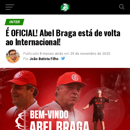
INTER
É OFICIAL! Abel Braga está de volta
ao Internacional!
Publicado
8 meses atrás
em
29 de novembro de 2025
Por
João Batista Filho