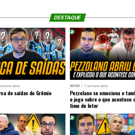
DESTAQUE
semana atrás
INTER
1 semana atrás
rca de saídas do Grêmio
Pezzolano se emociona e ta
o jogo sobre o que acontece 
time do Inter