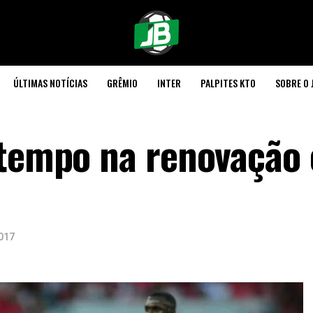
ÚLTIMAS NOTÍCIAS
GRÊMIO
INTER
PALPITES KTO
SOBRE O 
atempo na renovação
017