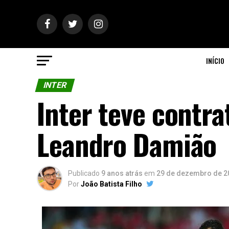
INÍCIO
INTER
Inter teve contr
Leandro Damião
Publicado
9 anos atrás
em
29 de dezembro de 2
Por
João Batista Filho