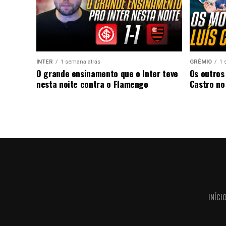
INTER
1 semana atrás
GRÊMIO
1 
O grande ensinamento que o Inter teve
Os outros
nesta noite contra o Flamengo
Castro no
INÍCI