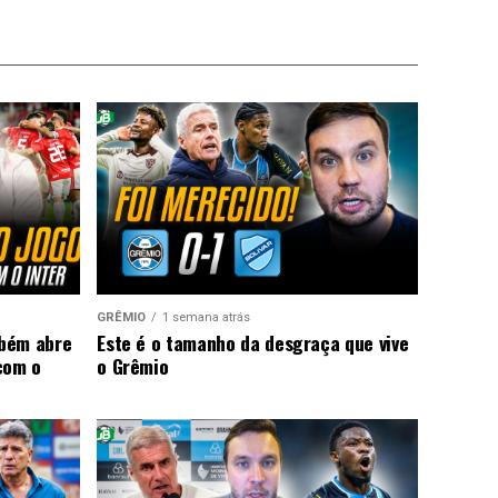
GRÊMIO
1 semana atrás
mbém abre
Este é o tamanho da desgraça que vive
com o
o Grêmio