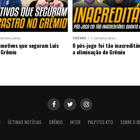
semana atrás
GRÊMIO
1 semana atrás
 motivos que seguram Luís
O pós-jogo foi tão inacreditá
 Grêmio
a eliminação do Grêmio
O
ÚLTIMAS NOTÍCIAS
GRÊMIO
INTER
PALPITES KTO
SOBRE O JB