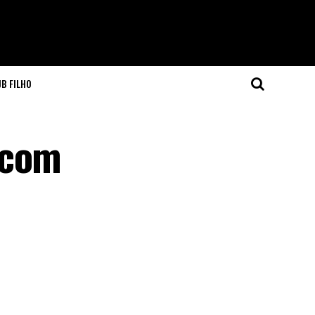
JB FILHO
 com