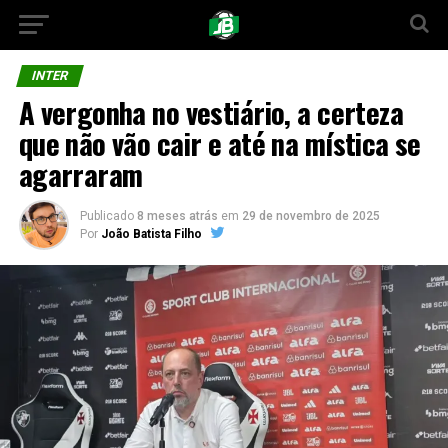
INTER
A vergonha no vestiário, a certeza
que não vão cair e até na mística se
agarraram
Publicado
8 meses atrás
em
29 de novembro de 2025
Por
João Batista Filho