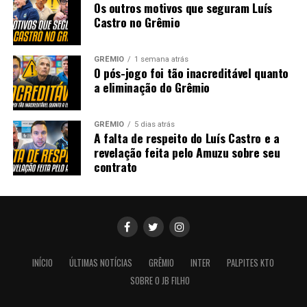
Os outros motivos que seguram Luís
Castro no Grêmio
GRÊMIO
1 semana atrás
O pós-jogo foi tão inacreditável quanto
a eliminação do Grêmio
GRÊMIO
5 dias atrás
A falta de respeito do Luís Castro e a
revelação feita pelo Amuzu sobre seu
contrato
INÍCIO
ÚLTIMAS NOTÍCIAS
GRÊMIO
INTER
PALPITES KTO
SOBRE O JB FILHO