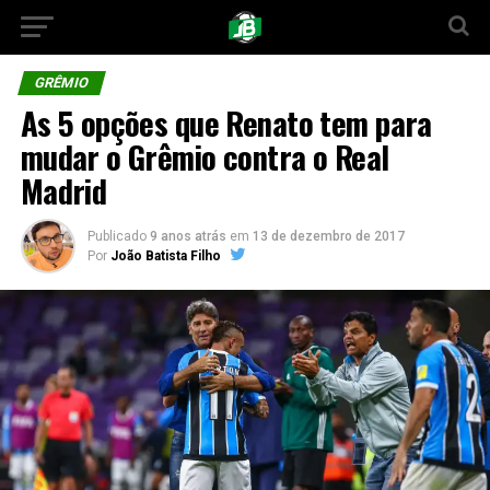
GRÊMIO
As 5 opções que Renato tem para
mudar o Grêmio contra o Real
Madrid
Publicado
9 anos atrás
em
13 de dezembro de 2017
Por
João Batista Filho