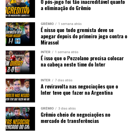
O pós-jogo foi tão inacreditável quanto
a eliminação do Grêmio
GRÊMIO
1 semana atrás
É nisso que todo gremista deve se
apegar depois do primeiro jogo contra o
Mirassol
INTER
1 semana atrás
É isso que o Pezzolano precisa colocar
na cabeça neste time do Inter
INTER
7 dias atrás
A reviravolta nas negociações que o
Inter teve que fazer na Argentina
GRÊMIO
3 dias atrás
Grêmio cheio de negociações no
mercado de transferências