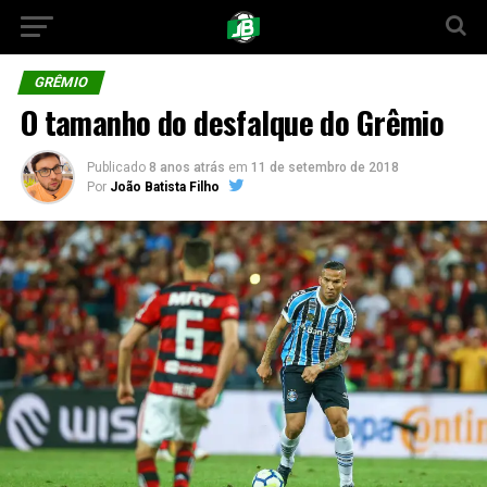
GRÊMIO
O tamanho do desfalque do Grêmio
Publicado
8 anos atrás
em
11 de setembro de 2018
Por
João Batista Filho