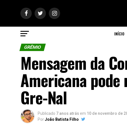
INÍCIO
GRÊMIO
Mensagem da Con
Americana pode m
Gre-Nal
Publicado
7 anos atrás
em
10 de novembro de 2
Por
João Batista Filho