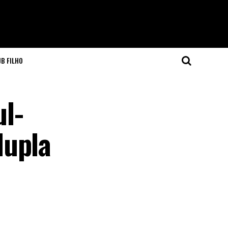
JB FILHO
l-
dupla