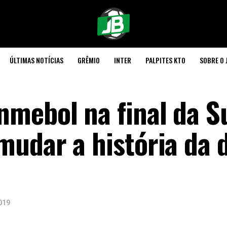
ÚLTIMAS NOTÍCIAS
GRÊMIO
INTER
PALPITES KTO
SOBRE O 
mebol na final da Su
udar a história da 
019