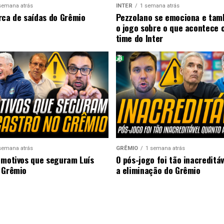
semana atrás
INTER
1 semana atrás
rca de saídas do Grêmio
Pezzolano se emociona e ta
o jogo sobre o que acontece 
time do Inter
semana atrás
GRÊMIO
1 semana atrás
 motivos que seguram Luís
O pós-jogo foi tão inacreditá
 Grêmio
a eliminação do Grêmio