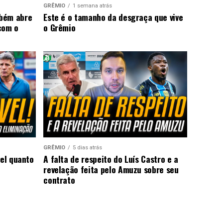
GRÊMIO
1 semana atrás
mbém abre
Este é o tamanho da desgraça que vive
com o
o Grêmio
GRÊMIO
5 dias atrás
vel quanto
A falta de respeito do Luís Castro e a
revelação feita pelo Amuzu sobre seu
contrato