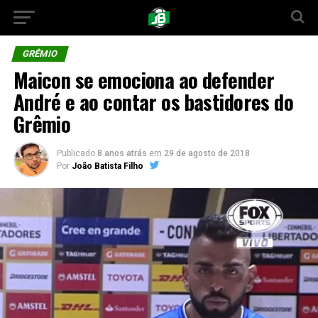
GRÊMIO
Maicon se emociona ao defender
André e ao contar os bastidores do
Grêmio
Publicado
8 anos atrás
em
29 de agosto de 2018
Por
João Batista Filho