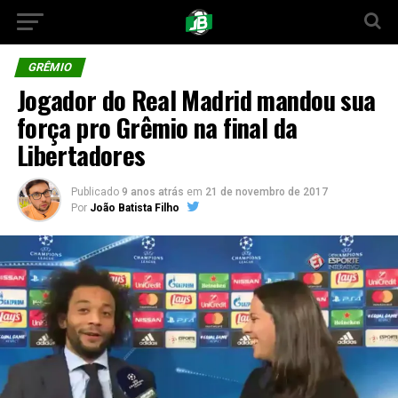
GRÊMIO
Jogador do Real Madrid mandou sua
força pro Grêmio na final da
Libertadores
Publicado
9 anos atrás
em
21 de novembro de 2017
Por
João Batista Filho