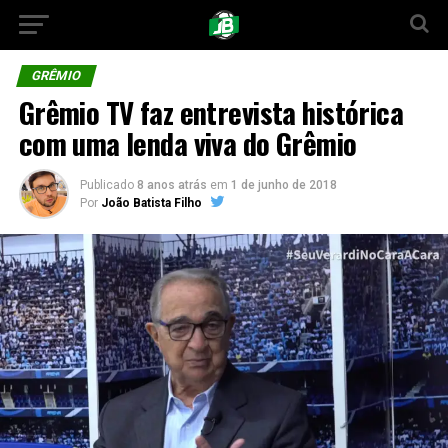
GRÊMIO
Grêmio TV faz entrevista histórica
com uma lenda viva do Grêmio
Publicado
8 anos atrás
em
1 de junho de 2018
Por
João Batista Filho