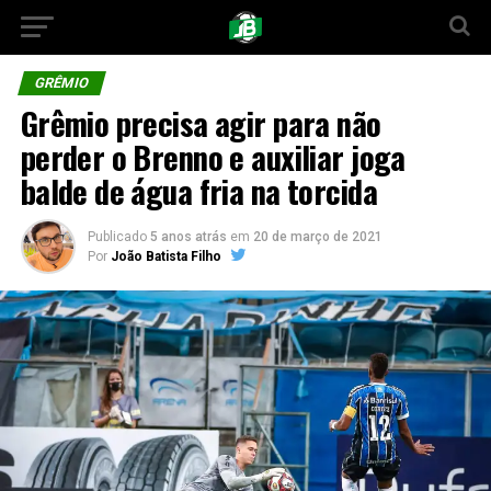
GRÊMIO
Grêmio precisa agir para não
perder o Brenno e auxiliar joga
balde de água fria na torcida
Publicado
5 anos atrás
em
20 de março de 2021
Por
João Batista Filho