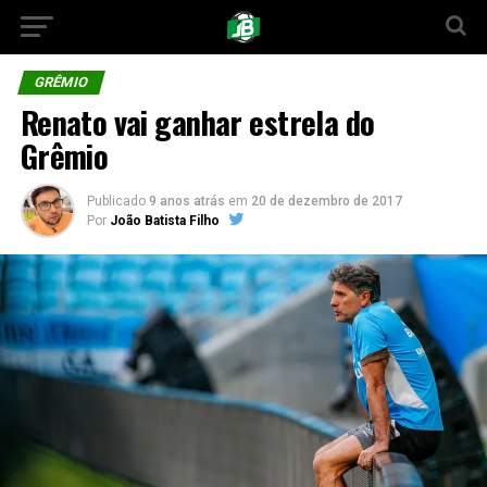
GRÊMIO
Renato vai ganhar estrela do
Grêmio
Publicado
9 anos atrás
em
20 de dezembro de 2017
Por
João Batista Filho