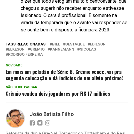
dizer que todos elogiam muito o centroavante, que
chegou a sugerir não receber enquanto estivesse
lesionado. O cara é profissional. E somente na
virada da temporada que o avante vai responder se
se sente bem e disposto a ficar para 2023.
TAGS RELACIONADAS:
BIEL
DESTAQUE
EDILSON
ELKESON
GREMIO
KANNEMANN
NICOLAS
RODRIGO FERREIRA
NOVIDADE
Em mais um peladão de Série B, Grêmio vence, vai pra
segunda colocação e dá indícios de um alívio próximo!
NÃO DEIXE PASSAR
Grêmio vendeu dois jogadores por R$ 17 milhões
João Batista Filho
Setorista da dupla Gre-Nal. Torcedor do Tottenham e do Real