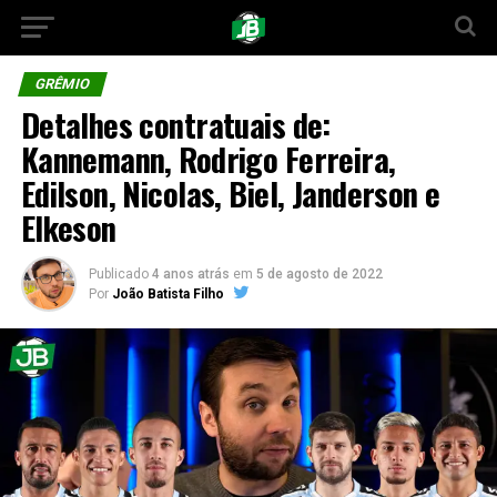
GRÊMIO
Detalhes contratuais de:
Kannemann, Rodrigo Ferreira,
Edilson, Nicolas, Biel, Janderson e
Elkeson
Publicado
4 anos atrás
em
5 de agosto de 2022
Por
João Batista Filho