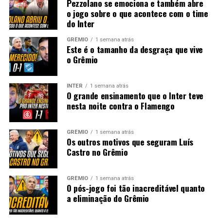
Pezzolano se emociona e também abre
o jogo sobre o que acontece com o time
do Inter
GRÊMIO
1 semana atrás
Este é o tamanho da desgraça que vive
o Grêmio
INTER
1 semana atrás
O grande ensinamento que o Inter teve
nesta noite contra o Flamengo
GRÊMIO
1 semana atrás
Os outros motivos que seguram Luís
Castro no Grêmio
GRÊMIO
1 semana atrás
O pós-jogo foi tão inacreditável quanto
a eliminação do Grêmio