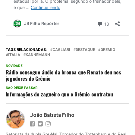
TAGS RELACIONADAS:
CAGLIARI
DESTAQUE
GREMIO
ITALIA
KANNEMANN
NOVIDADE
Rádio consegue áudio da bronca que Renato deu nos
jogadores do Grêmio
NÃO DEIXE PASSAR
Informações do zagueiro que o Grêmio contratou
João Batista Filho
Setorista da dupla Gre-Nal. Torcedor do Tottenham e do Real