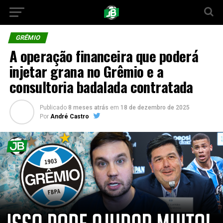
GRÊMIO
A operação financeira que poderá
injetar grana no Grêmio e a
consultoria badalada contratada
Publicado
8 meses atrás
em
18 de dezembro de 2025
Por
André Castro