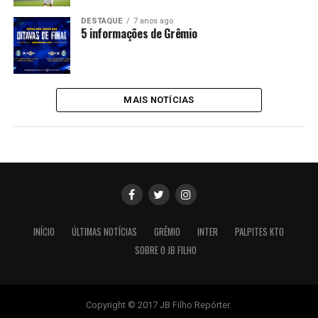
DESTAQUE
7 anos ago
5 informações de Grêmio
MAIS NOTÍCIAS
INÍCIO
ÚLTIMAS NOTÍCIAS
GRÊMIO
INTER
PALPITES KTO
SOBRE O JB FILHO
Copyright © 2017 JB Filho Repórter.