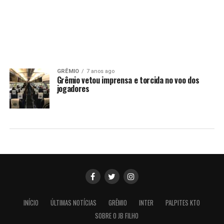
GRÊMIO
7 anos ago
Grêmio vetou imprensa e torcida no voo dos
jogadores
INÍCIO
ÚLTIMAS NOTÍCIAS
GRÊMIO
INTER
PALPITES KTO
SOBRE O JB FILHO