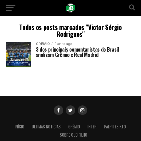
Todos os posts marcados "Victor Sérgio
Rodrigues"
GRÊMIO
9 anos ago
3 dos principais comentaristas do Brasil
analisam Grêmio x Real Madrid
INÍCIO
ÚLTIMAS NOTÍCIAS
GRÊMIO
INTER
PALPITES KTO
SOBRE O JB FILHO