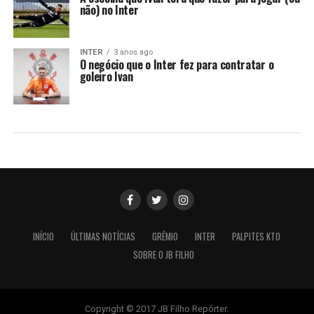
não) no Inter
INTER
3 anos ago
O negócio que o Inter fez para contratar o
goleiro Ivan
INÍCIO
ÚLTIMAS NOTÍCIAS
GRÊMIO
INTER
PALPITES KTO
SOBRE O JB FILHO
Copyright © 2017 JB Filho Repórter.