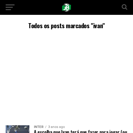
Todos os posts marcados "ivan"
INTER
3 anos ago
A escolha que Ivan terá que fazer para jogar (ou