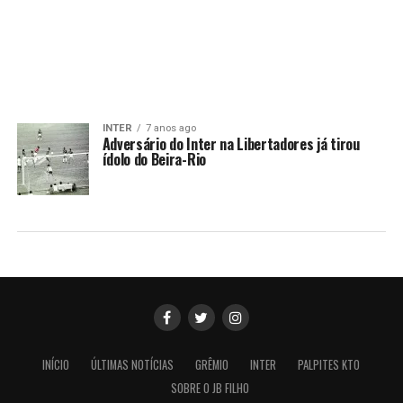
INTER
7 anos ago
Adversário do Inter na Libertadores já tirou
ídolo do Beira-Rio
INÍCIO
ÚLTIMAS NOTÍCIAS
GRÊMIO
INTER
PALPITES KTO
SOBRE O JB FILHO