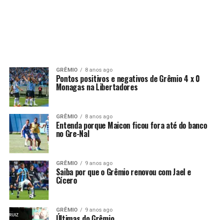
GRÊMIO
8 anos ago
Pontos positivos e negativos de Grêmio 4 x 0
Monagas na Libertadores
GRÊMIO
8 anos ago
Entenda porque Maicon ficou fora até do banco
no Gre-Nal
GRÊMIO
9 anos ago
Saiba por que o Grêmio renovou com Jael e
Cícero
GRÊMIO
9 anos ago
Últimas do Grêmio