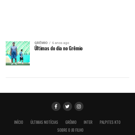
GRÊMIO
6 anos ago
Últimas do dia no Grêmio
INÍCIO
ÚLTIMAS NOTÍCIAS
GRÊMIO
INTER
PALPITES KTO
SOBRE O JB FILHO