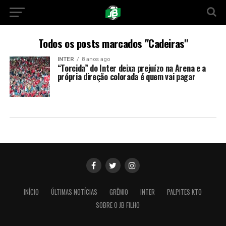
Todos os posts marcados "Cadeiras"
INTER
8 anos ago
“Torcida” do Inter deixa prejuízo na Arena e a
própria direção colorada é quem vai pagar
INÍCIO
ÚLTIMAS NOTÍCIAS
GRÊMIO
INTER
PALPITES KTO
SOBRE O JB FILHO