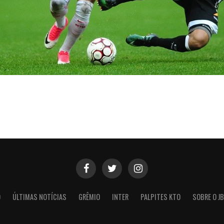
O
ÚLTIMAS NOTÍCIAS
GRÊMIO
INTER
PALPITES KTO
SOBRE O JB