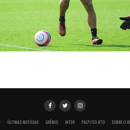
O
ÚLTIMAS NOTÍCIAS
GRÊMIO
INTER
PALPITES KTO
SOBRE O JB