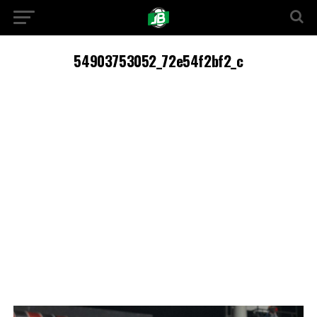
54903753052_72e54f2bf2_c