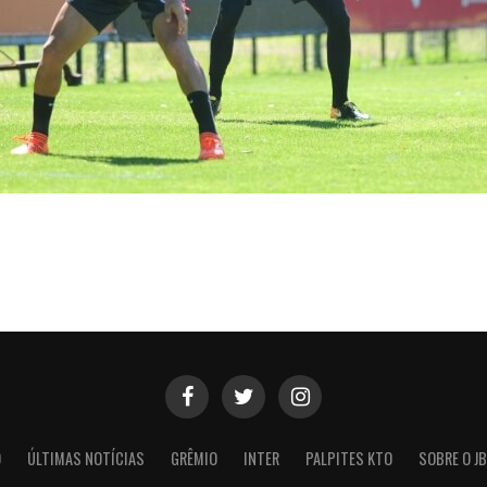
O
ÚLTIMAS NOTÍCIAS
GRÊMIO
INTER
PALPITES KTO
SOBRE O JB