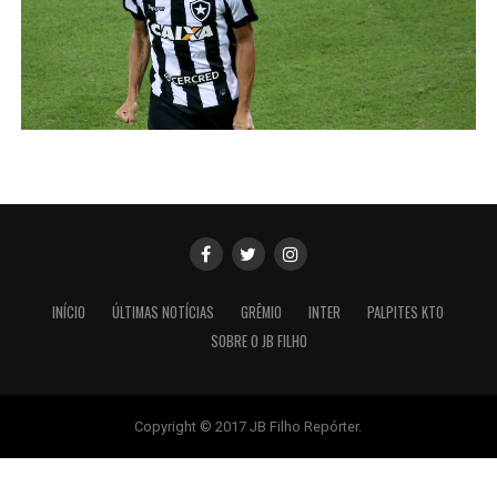
INÍCIO
ÚLTIMAS NOTÍCIAS
GRÊMIO
INTER
PALPITES KTO
SOBRE O JB FILHO
Copyright © 2017 JB Filho Repórter.