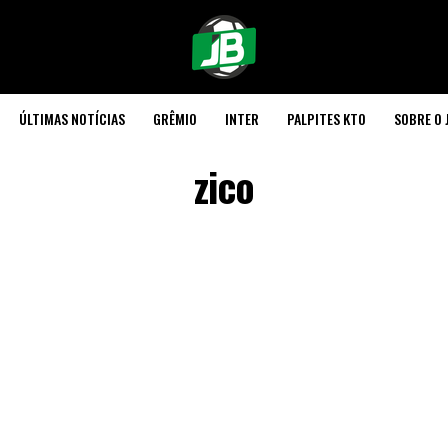
ÚLTIMAS NOTÍCIAS
GRÊMIO
INTER
PALPITES KTO
SOBRE O 
zico