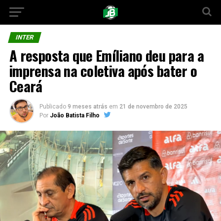
INTER
A resposta que Emíliano deu para a
imprensa na coletiva após bater o
Ceará
Publicado
9 meses atrás
em
21 de novembro de 2025
Por
João Batista Filho