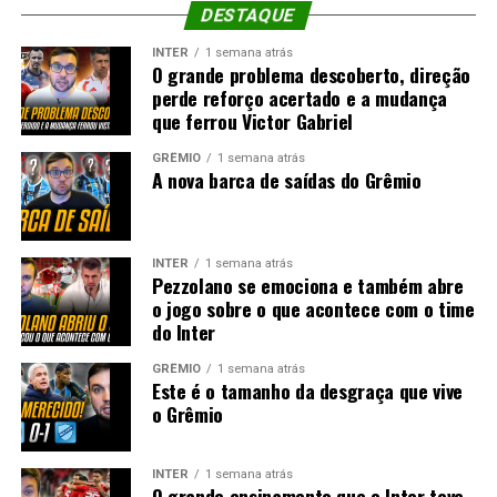
DESTAQUE
INTER
1 semana atrás
O grande problema descoberto, direção
perde reforço acertado e a mudança
que ferrou Victor Gabriel
GRÊMIO
1 semana atrás
A nova barca de saídas do Grêmio
INTER
1 semana atrás
Pezzolano se emociona e também abre
o jogo sobre o que acontece com o time
do Inter
GRÊMIO
1 semana atrás
Este é o tamanho da desgraça que vive
o Grêmio
INTER
1 semana atrás
O grande ensinamento que o Inter teve