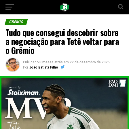
GRÊMIO
Tudo que consegui descobrir sobre
a negociação para Tetê voltar para
o Grêmio
Publicado
8 meses atrás
em
22 de dezembro de 2025
Por
João Batista Filho