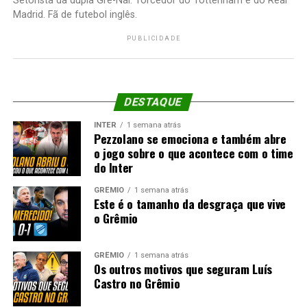
Setorista da dupla Gre-Nal. Torcedor do Tottenham e do Real
Madrid. Fã de futebol inglês.
PUBLICIDADE
DESTAQUE
INTER
1 semana atrás
Pezzolano se emociona e também abre
o jogo sobre o que acontece com o time
do Inter
GRÊMIO
1 semana atrás
Este é o tamanho da desgraça que vive
o Grêmio
GRÊMIO
1 semana atrás
Os outros motivos que seguram Luís
Castro no Grêmio