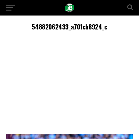
54882062433_a701cb8924_c