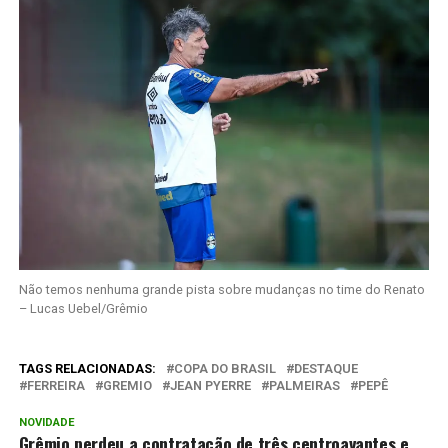
Não temos nenhuma grande pista sobre mudanças no time do Renato
– Lucas Uebel/Grêmio
TAGS RELACIONADAS:
COPA DO BRASIL
DESTAQUE
FERREIRA
GREMIO
JEAN PYERRE
PALMEIRAS
PEPÊ
NOVIDADE
Grêmio perdeu a contratação de três centroavantes e