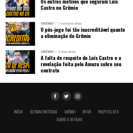
Os outros motivos que seguram Luís
Castro no Grêmio
GRÊMIO
1 semana atrás
O pós-jogo foi tão inacreditável quanto
a eliminação do Grêmio
GRÊMIO
5 dias atrás
A falta de respeito do Luís Castro e a
revelação feita pelo Amuzu sobre seu
contrato
INÍCIO
ÚLTIMAS NOTÍCIAS
GRÊMIO
INTER
PALPITES KTO
SOBRE O JB FILHO