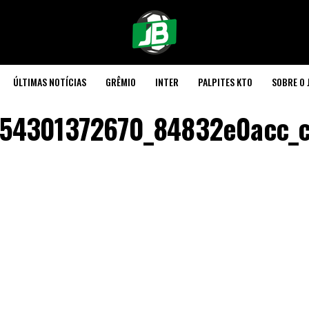
ÚLTIMAS NOTÍCIAS
GRÊMIO
INTER
PALPITES KTO
SOBRE O 
54301372670_84832e0acc_