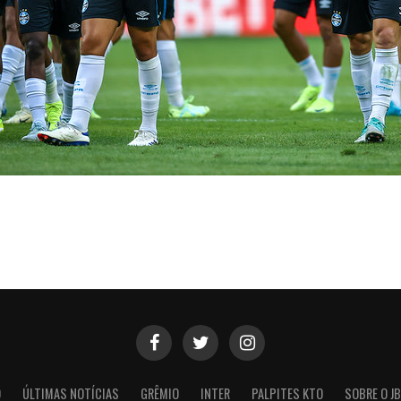
O
ÚLTIMAS NOTÍCIAS
GRÊMIO
INTER
PALPITES KTO
SOBRE O JB