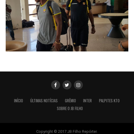
INÍCIO
ÚLTIMAS NOTÍCIAS
GRÊMIO
INTER
PALPITES KTO
SOBRE O JB FILHO
Copyright © 2017 JB Filho Repórter.