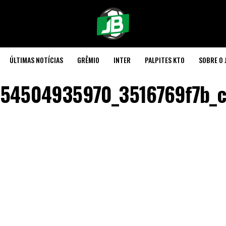
ÚLTIMAS NOTÍCIAS
GRÊMIO
INTER
PALPITES KTO
SOBRE O 
54504935970_3516769f7b_c