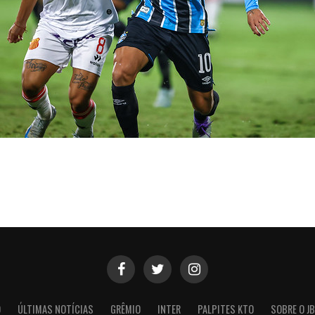
O
ÚLTIMAS NOTÍCIAS
GRÊMIO
INTER
PALPITES KTO
SOBRE O JB