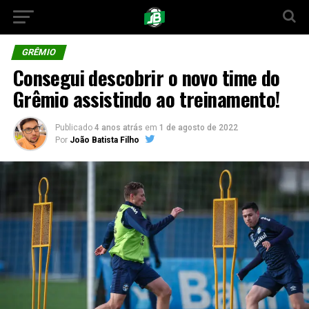
GRÊMIO
Consegui descobrir o novo time do
Grêmio assistindo ao treinamento!
Publicado
4 anos atrás
em
1 de agosto de 2022
Por
João Batista Filho