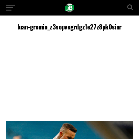
luan-gremio_z3sopvegrdgz1e27z8pk0sinr