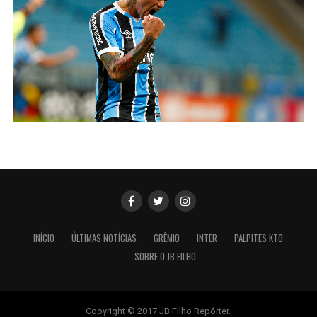
INÍCIO
ÚLTIMAS NOTÍCIAS
GRÊMIO
INTER
PALPITES KTO
SOBRE O JB FILHO
Copyright © 2017 JB Filho Repórter.