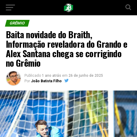
GRÊMIO
Baita novidade do Braith,
Informação reveladora do Grando e
Alex Santana chega se corrigindo
no Grêmio
Publicado
1 ano atrás
em
26 de junho de 2025
Por
João Batista Filho