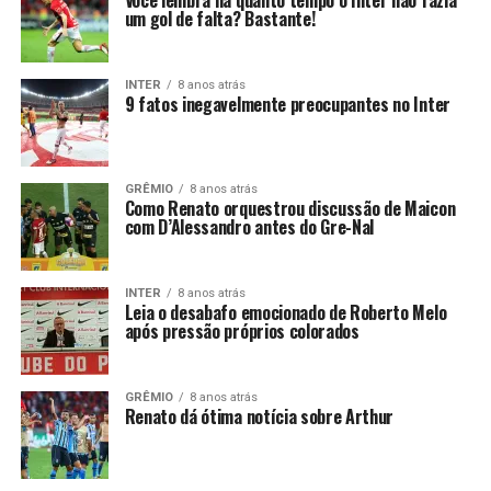
Você lembra há quanto tempo o Inter não fazia
um gol de falta? Bastante!
INTER
8 anos atrás
9 fatos inegavelmente preocupantes no Inter
GRÊMIO
8 anos atrás
Como Renato orquestrou discussão de Maicon
com D’Alessandro antes do Gre-Nal
INTER
8 anos atrás
Leia o desabafo emocionado de Roberto Melo
após pressão próprios colorados
GRÊMIO
8 anos atrás
Renato dá ótima notícia sobre Arthur