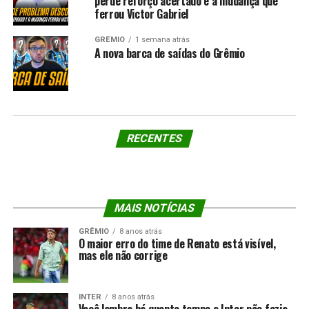
perde reforço acertado e a mudança que
ferrou Victor Gabriel
GRÊMIO
1 semana atrás
A nova barca de saídas do Grêmio
RECENTES
MAIS NOTÍCIAS
GRÊMIO
8 anos atrás
O maior erro do time de Renato está visível,
mas ele não corrige
INTER
8 anos atrás